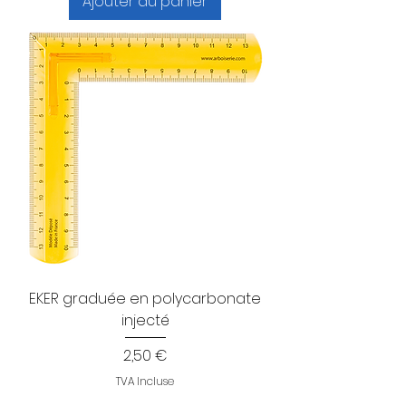
Ajouter au panier
EKER graduée en polycarbonate
injecté
Prix
2,50 €
TVA Incluse