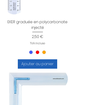
EKER graduée en polycarbonate
injecté
Prix
2,50 €
TVA Incluse
Ajouter au panier