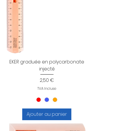
EKER graduée en polycarbonate
injecté
Prix
2,50 €
TVA Incluse
Ajouter au panier