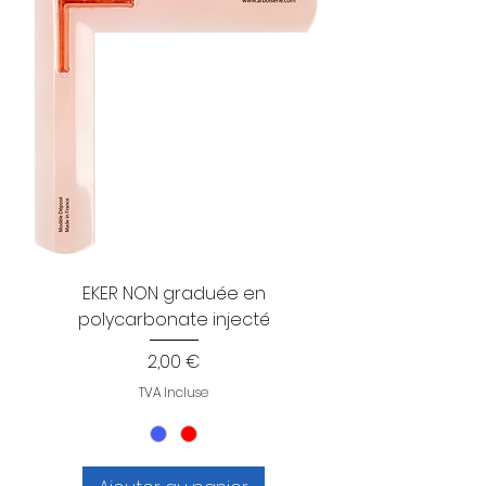
EKER NON graduée en
polycarbonate injecté
Prix
2,00 €
TVA Incluse