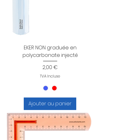
EKER NON graduée en
polycarbonate injecté
Prix
2,00 €
TVA Incluse
Ajouter au panier