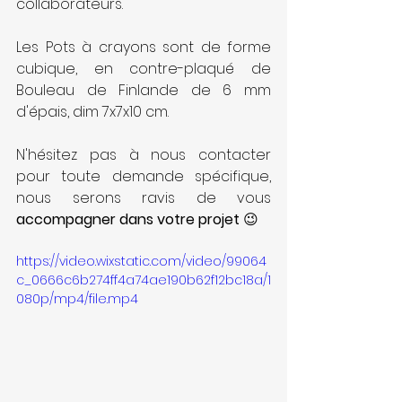
collaborateurs.
Les Pots à crayons sont de forme 
cubique, en contre-plaqué de 
Bouleau de Finlande de 6 mm 
d'épais, dim 7x7x10 cm.
N'hésitez pas à nous contacter 
pour toute demande spécifique, 
nous serons ravis de vous 
accompagner dans votre projet
 😉
https://video.wixstatic.com/video/99064
c_0666c6b274ff4a74ae190b62f12bc18a/1
080p/mp4/file.mp4