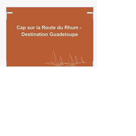
Frustrant n'est-ce-pas ?
Le défi Perplexus, c'est
ce labyrinthe en 3D,
totalement addictif, où
la moindre erreur
renvoie la bille à la
case départ. Le
Championnat des
écoles s'est terminé le
30 mai dernier lors de
la finale à Paris. Chez
Ekers.fr, nous suivons
cette aventure de très
près car...
11 juin 2026
∙
1
min
L’été approche,
prenons le large !
L'Arboiserie, c’est notre
atelier jurassien où
sont fabriquées nos
célèbres équerres EKER.