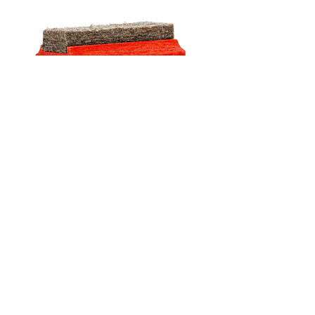
Mini brosse à tableau en bois
(Rouge)
Prix
2,00 €
TVA Incluse
Ajouter au panier