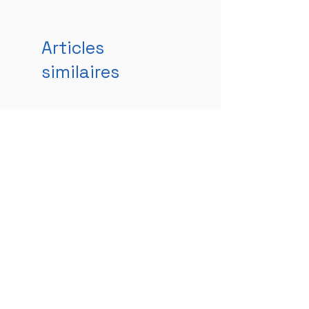
Articles
similaires
Nouveauté
Toupie - Flamme