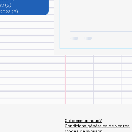
23
(2)
2 posts
 2023
(3)
3 posts
Qui sommes nous?
Conditions générales de ventes
Modes de livraison