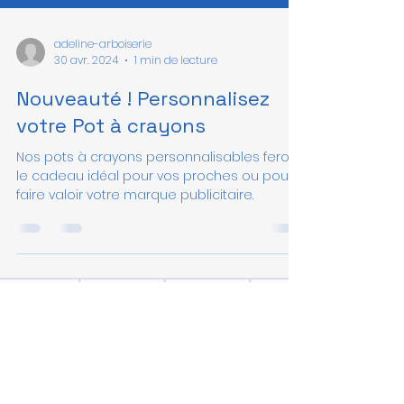
adeline-arboiserie
30 avr. 2024
1 min de lecture
Nouveauté ! Personnalisez
votre Pot à crayons
Nos pots à crayons personnalisables feront
le cadeau idéal pour vos proches ou pour
faire valoir votre marque publicitaire.
ekers
ecole
articlescolaire
mathematiques
eker
fourniturescolaire
geometrie
exercicegeometrie
maths
equerre
Qui sommes nous?